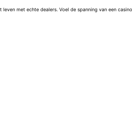
ot leven met echte dealers. Voel de spanning van een casino