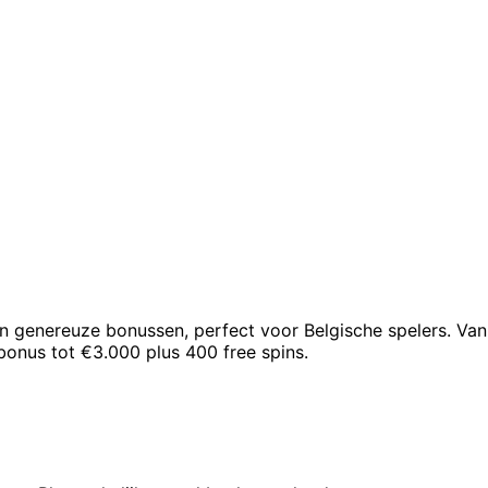
 genereuze bonussen, perfect voor Belgische spelers. Van li
bonus tot €3.000 plus 400 free spins.