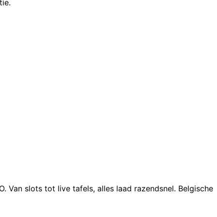
ie.
an slots tot live tafels, alles laad razendsnel. Belgische