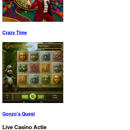
Crazy Time
Gonzo's Quest
Live Casino Actie