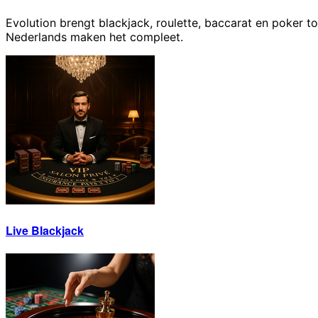
Evolution brengt blackjack, roulette, baccarat en poker t
Nederlands maken het compleet.
Live Blackjack