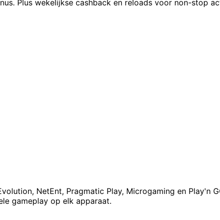
nus. Plus wekelijkse cashback en reloads voor non-stop act
lution, NetEnt, Pragmatic Play, Microgaming en Play'n GO. V
ele gameplay op elk apparaat.